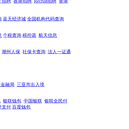
才招聘
香港招聘
Recruit招聘
香港
商
蓝天经济城
全国机构代码查询
息
个税查询
税控器
航天信息
潮州人保
社保卡查询
法人一证通
东金融局
三亚市出入境
线
银联钱包
中国银联
银联全民付
墘支付
百度钱包