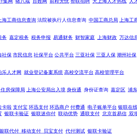
赶集网
猪八戒
百姓网
前程无忧
智联招聘
大上海人才热线
人
上海工商信息查询
法院被执行人信息查询
中国工商总局
上海工
税务
嘉定税务
税务申报
易通财务
财智家庭
上海财政
万达信
海社保
市民信息
社保平台
公共平台
三亚社保
三亚人保
潮州社保
伯乐人才网
就业登记备案系统
高校交流平台
高校管理平台
海住房保障局
上海公安局出入境
身份通
身份证查询
嘉定区
浦
拉卡啦
支付宝
环迅支付
环迅商户
付费通
电子账单平台
银联在
置
银联卡验证
银联迷你付
联动优势
通联支付
北京首易信
双
银联代付
移动支付
贝宝支付
代付测试
银联卡验证