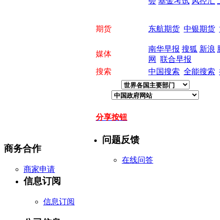
会
基金考试
风控汇
期货
东航期货
中银期货
南华早报
搜狐
新浪
媒体
网
联合早报
搜索
中国搜索
全能搜索
分享按钮
问题反馈
商务合作
在线问答
商家申请
信息订阅
信息订阅