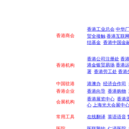
香港工业总会
中华
香港商会
贸全接触
香港互联
结基金
香港中国金
香港公司注册处
香
港金银贸易场
香港运
香港机构
署
香港劳工处
香港
中国驻港
港澳办
经济合作司
香港企业
香港向导
香港购物
香港展览中心
香港
会展机构
心
上海光大会展中
常用工具
在线翻译
英语语音
医院
医联预约
仁济医院