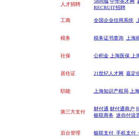
58同城
中华英才网
人才招聘
RECRUIT招聘
工商
全国企业信用系统
税务
税务证书查询
上海
社保
公积金
上海医保
上
居住证
21世纪人才网
嘉定
职能
上海知识产权局
上
财付通
财付通商户
第三方支付
银联商务
迷你付设
后台管理
银联支付
手机支付