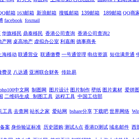
QQ邮箱
163邮箱
新浪邮箱
搜狐邮箱
139邮箱
189邮箱
QQ商
博
facebook
foxmail
证
华旗移民
鼎泰移民
香港公司查询
香港公司查询2
地产网
桌高地产
虚拟办公室
利嘉阁
德事商务
上海移动
联通营业
联通缴费
一号通管理
电信资源
短信满意通
缴费灵
八达通
亚洲联合财务
传款易
php100中文网
制图网
图片设计
图片制作
壁纸
图片素材
爱拼
国
二维码生成
制图工具
远程工具
中国工信部
长工具
去查网
站长之家
爱站网
bshare分享
下载吧
世界网络
Wi
备案
身份验证标准
历史团购
测试A点
香港D测试
域名邮件
西