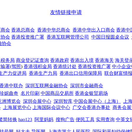
友情链接申请
厂商会
香港总商会
香港中华总商会
香港中华出入口商会
香港中
网协会
香港投资推广署
香港互联网管理公司
中国日报圆桌会议
融协会
港税务局
商业登记证查询
香港政府
香港出入境
香港海关
海关登
输署(驾照
)
香港强积金局
香港统计处
香港投资推广署
中小企业
生产力促进局
香港生产力局
香港出口信用保障局
联合财富情
香港中联办
深圳互联网金融协会
深圳市金融商会
珍妮曲奇
名片印刷
中国商品交易所
香港金银贸易场
亚洲博览会
深圳会展中心
深圳智库
中国会展中心（上海）
上
心
上海展览中心
上海国际会议中心
广交会香港办事处
商务会展
繁简转换
hao123
阿里妈妈
搜狗广告
便民工具
实用查询
中英文
挂号网
好大夫
导医网
上海市第六人民医院
国际和平妇幼保健