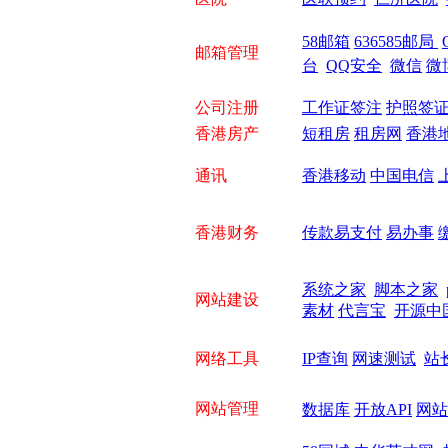
58邮箱
636585邮局
邮箱管理
台
QQ安全
微信
微
公司注册
工作证签注
护照签
香港房产
短租房
租房网
香港
通讯
香港移动
中国电信
香港财务
传款易支付
易办事
系统之家
脚本之家
网站建设
素材
代言宝
开源中
网络工具
IP查询
网速测试
站
网站管理
数据库
开放API
网站