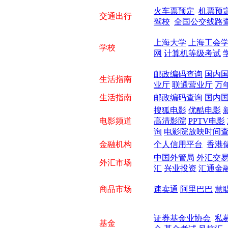
火车票预定
机票预
交通出行
驾校
全国公交线路
上海大学
上海工会
学校
网
计算机等级考试
邮政编码查询
国内
生活指南
业厅
联通营业厅
万
生活指南
邮政编码查询
国内
搜狐电影
优酷电影
电影频道
高清影院
PPTV电影
询
电影院放映时间
金融机构
个人信用平台
香港
中国外管局
外汇交
外汇市场
汇
兴业投资
汇通金
商品市场
速卖通
阿里巴巴
慧
证券基金业协会
私
基金