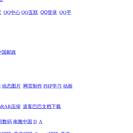
家
QQ中心
QQ互联
QQ登录
QQ平
中国邮政
图
动态图片
网页制作
PHP学习
动画
nRAR压缩
道客巴巴文档下载
部数码
南雅中国
D
A