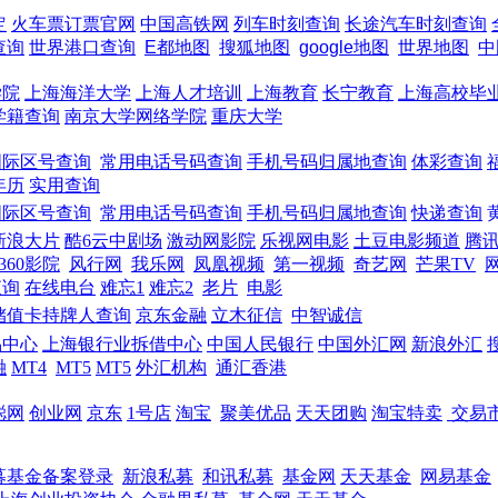
定
火车票订票官网
中国高铁网
列车时刻查询
长途汽车时刻查询
查询
世界港口查询
E都地图
搜狐地图
google地图
世界地图
中
学院
上海海洋大学
上海人才培训
上海教育
长宁教育
上海高校毕
学籍查询
南京大学网络学院
重庆大学
国际区号查询
常用电话号码查询
手机号码归属地查询
体彩查询
年历
实用查询
国际区号查询
常用电话号码查询
手机号码归属地查询
快递查询
新浪大片
酷6云中剧场
激动网影院
乐视网电影
土豆电影频道
腾
360影院
风行网
我乐网
凤凰视频
第一视频
奇艺网
芒果TV
查询
在线电台
难忘1
难忘2
老片
电影
储值卡持牌人查询
京东金融
立木征信
中智诚信
易中心
上海银行业拆借中心
中国人民银行
中国外汇网
新浪外汇
融
MT4
MT5
MT5
外汇机构
通汇香港
聪网
创业网
京东
1号店
淘宝
聚美优品
天天团购
淘宝特卖
交易市场
募基金备案登录
新浪私募
和讯私募
基金网
天天基金
网易基金