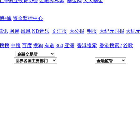
上海创业投资协会
金融界私募
基金网
天天基金
博e通
资金监控中心
腾讯
网易
凤凰
ND音乐
文汇报
大公报
明报
大纪元时报
大纪
搜搜
中搜
百度
搜狗
有道
360
亚洲
香港搜索
香港搜索2
谷歌