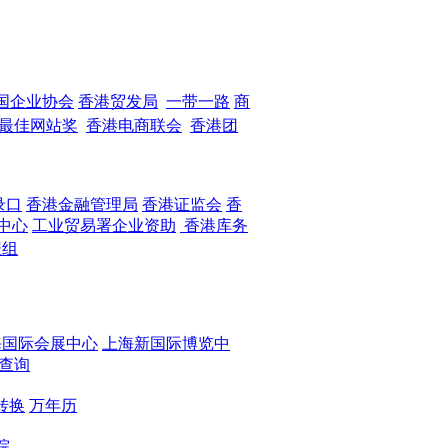
国企业协会
香港贸发局
一带一路
商
最佳网站奖
香港电商联会
香港团
录口
香港金融管理局
香港证监会
香
中心
工业贸易署企业资助
香港库务
报组
海国际会展中心
上海新国际博览中
查询
转换
万年历
院