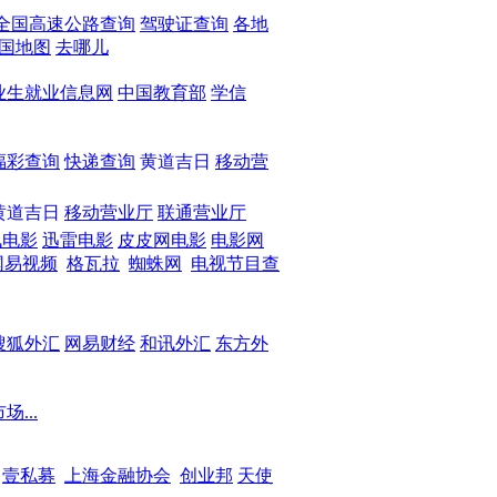
全国高速公路查询
驾驶证查询
各地
国地图
去哪儿
业生就业信息网
中国教育部
学信
福彩查询
快递查询
黄道吉日
移动营
黄道吉日
移动营业厅
联通营业厅
讯电影
迅雷电影
皮皮网电影
电影网
网易视频
格瓦拉
蜘蛛网
电视节目查
搜狐外汇
网易财经
和讯外汇
东方外
...
壹私募
上海金融协会
创业邦
天使